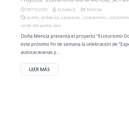
08/10/2020
Estudio3J
Noticias
aceite
,
andalucía
,
caravanas
,
caravanismo
,
cicloturis
verde del aceite
,
vino
Doña Mencía presenta el proyecto “Ecoturismo Doñ
este próximo fin de semana la celebración de “Ex
autocaravanas y…
LEER MÁS