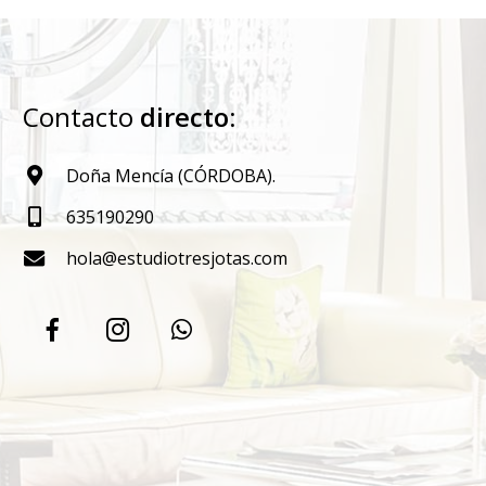
Contacto
directo
:
Doña Mencía (CÓRDOBA).
635190290
hola@estudiotresjotas.com