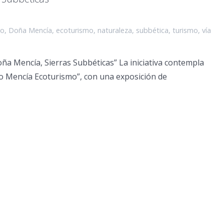
mo
,
Doña Mencía
,
ecoturismo
,
naturaleza
,
subbética
,
turismo
,
vía
a Mencía, Sierras Subbéticas” La iniciativa contempla
po Mencía Ecoturismo”, con una exposición de