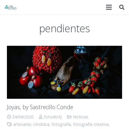
pendientes
Joyas, by Sastrecillo Conde
24/04/2020
Estudio3J
Noticias
artesanía
,
córdoba
,
fotografía
,
fotografía creativa
,