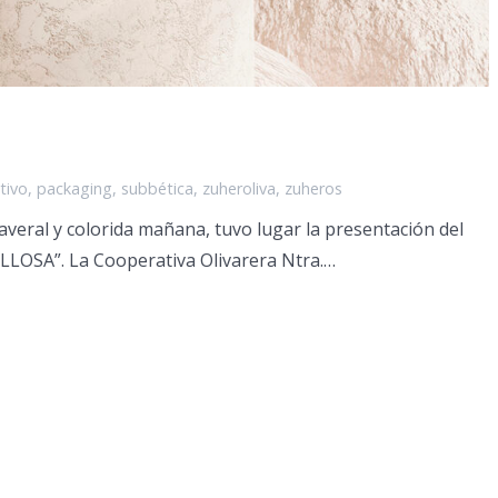
tivo
,
packaging
,
subbética
,
zuheroliva
,
zuheros
veral y colorida mañana, tuvo lugar la presentación del
OSA”. La Cooperativa Olivarera Ntra.…