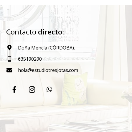
Contacto
directo
:
Doña Mencía (CÓRDOBA).
635190290
hola@estudiotresjotas.com