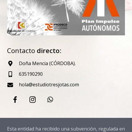
Contacto
directo
:
Doña Mencía (CÓRDOBA).
635190290
hola@estudiotresjotas.com
Esta entidad ha recibido una subvención, regulada en