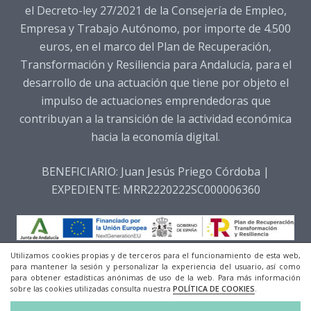
el Decreto-ley 27/2021 de la Consejería de Empleo,
Empresa y Trabajo Autónomo, por importe de 4.500
euros, en el marco del Plan de Recuperación,
Transformación y Resiliencia para Andalucía, para el
desarrollo de una actuación que tiene por objeto el
impulso de actuaciones emprendedoras que
contribuyan a la transición de la actividad económica
hacia la economía digital.
BENEFICIARIO: Juan Jesús Priego Córdoba |
EXPEDIENTE: MRR2220222SC000006360
Utilizamos cookies propias y de terceros para el funcionamiento de esta web,
para mantener la sesión y personalizar la experiencia del usuario, así como
para obtener estadísticas anónimas de uso de la web. Para más información
© 2018 Todos los derechos reservados.
sobre las cookies utilizadas consulta nuestra
POLÍTICA DE COOKIES
.