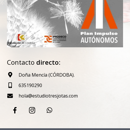
Contacto
directo
:
Doña Mencía (CÓRDOBA).
635190290
hola@estudiotresjotas.com