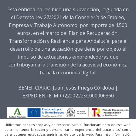
Esta entidad ha recibido una subvención, regulada en
el Decreto-ley 27/2021 de la Consejería de Empleo,
Empresa y Trabajo Autónomo, por importe de 4.500
euros, en el marco del Plan de Recuperación,
Transformación y Resiliencia para Andalucía, para el
desarrollo de una actuación que tiene por objeto el
impulso de actuaciones emprendedoras que
contribuyan a la transición de la actividad económica
hacia la economía digital.
BENEFICIARIO: Juan Jesús Priego Córdoba |
EXPEDIENTE: MRR2220222SC000006360
Utilizamos cookies propias y de terceros para el funcionamiento de esta web,
para mantener la sesión y personalizar la experiencia del usuario, así como
para obtener estadísticas anónimas de uso de la web. Para más información