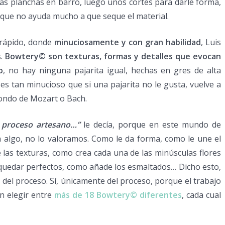
s planchas en barro, luego unos cortes para darle forma,
, que no ayuda mucho a que seque el material.
 rápido, donde
minuciosamente y con gran habilidad
, Luis
s.
Bowtery© son texturas, formas y detalles que evocan
o
, no hay ninguna pajarita igual, hechas en gres de alta
es tan minucioso que si una pajarita no le gusta, vuelve a
fondo de Mozart o Bach.
u proceso artesano…”
le decía, porque en este mundo de
a algo, no lo valoramos. Como le da forma, como le une el
 las texturas, como crea cada una de las minúsculas flores
a quedar perfectos, como añade los esmaltados… Dicho esto,
 del proceso. Sí, únicamente del proceso, porque el trabajo
n elegir entre
más de 18 Bowtery© diferentes
, cada cual