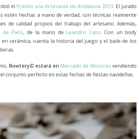
ibió el
Premio a la Artesanía de Andalucía 2019.
El jurado
tas estén hechas a mano de verdad, con técnicas realmente
s de calidad propios del trabajo del artesano. Además,
 de París
, de la mano de
Leandro Cano
. Con un body
 cerámica, cuenta la historia del juego y el baile de los
mberas.
imo,
Bowtery© estará en
Mercado de Motores
vendiendo
el conjunto perfecto en estas fechas de fiestas navideñas.