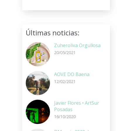
Últimas noticias:
Zuheroliva Orgullosa
20/05/2021
AOVE DO Baena
12/02/2021
Javier Flores • ArtSur
Posadas
16/10/2020